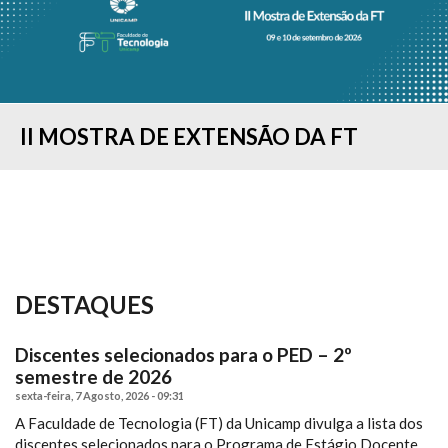
II MOSTRA DE EXTENSÃO DA FT
CONCURSO "MINHA PESQUISA EM 90
COLAÇÃO DE GRAU - FORMANDOS DO
ESTUDANTES DA FT-UNICAMP
RESULTADO DO PROCESSO SELETIVO
IMAGELAB DA FT/UNICAMP
COMISSÃO DE ACESSIBILIDADE
FT SEDIA “I SIMPÓSIO BRASILEIRO DE
FT REALIZA O I WORKSHOP DE
SEGUNDOS...
1º SEMESTRE...
PARTICIPAM DA FEIRA...
— 2º SEMESTRE...
PROMOVE CURSO...
PROCESSOS...
TENDÊNCIAS E...
DESTAQUES
Discentes selecionados para o PED – 2º
semestre de 2026
sexta-feira, 7 Agosto, 2026 - 09:31
A Faculdade de Tecnologia (FT) da Unicamp divulga a lista dos
discentes selecionados para o Programa de Estágio Docente