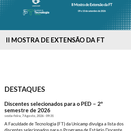
II MOSTRA DE EXTENSÃO DA FT
CONCURSO "MINHA PESQUISA EM 90
COLAÇÃO DE GRAU - FORMANDOS DO
ESTUDANTES DA FT-UNICAMP
RESULTADO DO PROCESSO SELETIVO
IMAGELAB DA FT/UNICAMP
COMISSÃO DE ACESSIBILIDADE
FT SEDIA “I SIMPÓSIO BRASILEIRO DE
FT REALIZA O I WORKSHOP DE
SEGUNDOS...
1º SEMESTRE...
PARTICIPAM DA FEIRA...
— 2º SEMESTRE...
PROMOVE CURSO...
PROCESSOS...
TENDÊNCIAS E...
DESTAQUES
Discentes selecionados para o PED – 2º
semestre de 2026
sexta-feira, 7 Agosto, 2026 - 09:31
A Faculdade de Tecnologia (FT) da Unicamp divulga a lista dos
discentes selecionados para o Programa de Estágio Docente