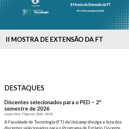
II MOSTRA DE EXTENSÃO DA FT
CONCURSO "MINHA PESQUISA EM 90
COLAÇÃO DE GRAU - FORMANDOS DO
ESTUDANTES DA FT-UNICAMP
RESULTADO DO PROCESSO SELETIVO
IMAGELAB DA FT/UNICAMP
COMISSÃO DE ACESSIBILIDADE
FT SEDIA “I SIMPÓSIO BRASILEIRO DE
FT REALIZA O I WORKSHOP DE
SEGUNDOS...
1º SEMESTRE...
PARTICIPAM DA FEIRA...
— 2º SEMESTRE...
PROMOVE CURSO...
PROCESSOS...
TENDÊNCIAS E...
DESTAQUES
Discentes selecionados para o PED – 2º
semestre de 2026
sexta-feira, 7 Agosto, 2026 - 09:31
A Faculdade de Tecnologia (FT) da Unicamp divulga a lista dos
discentes selecionados para o Programa de Estágio Docente