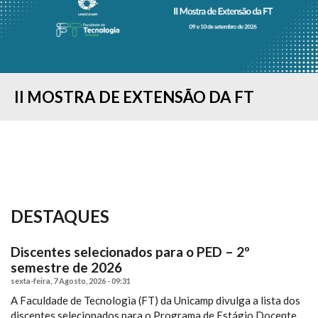
II MOSTRA DE EXTENSÃO DA FT
CONCURSO "MINHA PESQUISA EM 90
COLAÇÃO DE GRAU - FORMANDOS DO
ESTUDANTES DA FT-UNICAMP
RESULTADO DO PROCESSO SELETIVO
IMAGELAB DA FT/UNICAMP
COMISSÃO DE ACESSIBILIDADE
FT SEDIA “I SIMPÓSIO BRASILEIRO DE
FT REALIZA O I WORKSHOP DE
SEGUNDOS...
1º SEMESTRE...
PARTICIPAM DA FEIRA...
— 2º SEMESTRE...
PROMOVE CURSO...
PROCESSOS...
TENDÊNCIAS E...
DESTAQUES
Discentes selecionados para o PED – 2º
semestre de 2026
sexta-feira, 7 Agosto, 2026 - 09:31
A Faculdade de Tecnologia (FT) da Unicamp divulga a lista dos
discentes selecionados para o Programa de Estágio Docente